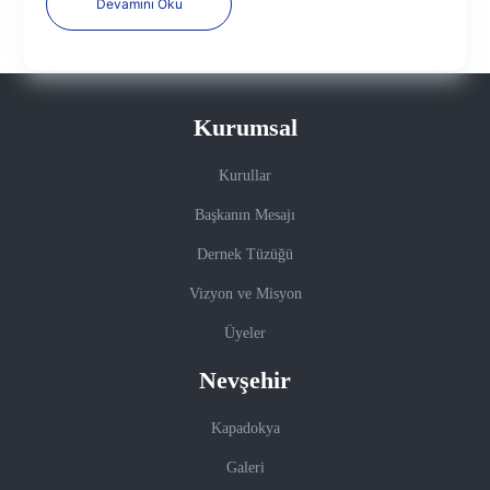
başına 500 TL olmak üzere toplamda 750 bin TL nakdi
Devamını Oku
yardımda bulunduk.
Kurumsal
Kurullar
Başkanın Mesajı
Dernek Tüzüğü
Vizyon ve Misyon
Üyeler
Nevşehir
Kapadokya
Galeri